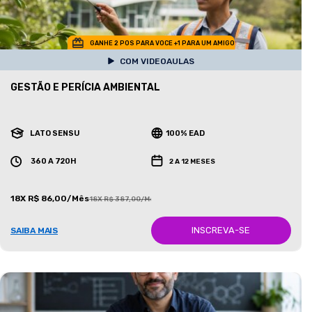
GANHE 2 POS PARA VOCE +1 PARA UM AMIGO
COM VIDEOAULAS
GESTÃO E PERÍCIA AMBIENTAL
LATO SENSU
100% EAD
360 A 720H
2 A 12 MESES
18X R$ 86,00/Mês
18X R$ 387,00/Mês
INSCREVA-SE
SAIBA MAIS