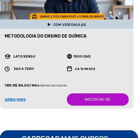
GANHE 2 POS PARA VOCE +1 PARA UM AMIGO
COM VIDEOAULAS
METODOLOGIA DO ENSINO DE QUÍMICA
LATO SENSU
100% EAD
360 A 720H
2 A 12 MESES
18X R$ 86,00/Mês
18X R$ 387,00/Mês
INSCREVA-SE
SAIBA MAIS