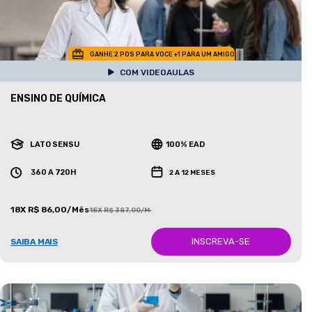
GANHE 2 POS PARA VOCE +1 PARA UM AMIGO
COM VIDEOAULAS
ENSINO DE QUÍMICA
LATO SENSU
100% EAD
360 A 720H
2 A 12 MESES
18X R$ 86,00/Mês
18X R$ 387,00/Mês
INSCREVA-SE
SAIBA MAIS