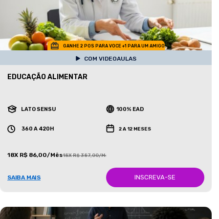
GANHE 2 POS PARA VOCE +1 PARA UM AMIGO
COM VIDEOAULAS
EDUCAÇÃO ALIMENTAR
LATO SENSU
100% EAD
360 A 420H
2 A 12 MESES
18X R$ 86,00/Mês
18X R$ 387,00/Mês
INSCREVA-SE
SAIBA MAIS