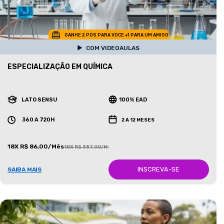
GANHE 2 POS PARA VOCE +1 PARA UM AMIGO
COM VIDEOAULAS
ESPECIALIZAÇÃO EM QUÍMICA
LATO SENSU
100% EAD
360 A 720H
2 A 12 MESES
18X R$ 86,00/Mês
18X R$ 387,00/Mês
INSCREVA-SE
SAIBA MAIS