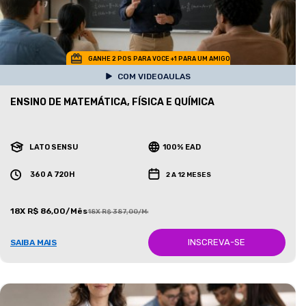
GANHE 2 POS PARA VOCE +1 PARA UM AMIGO
COM VIDEOAULAS
ENSINO DE MATEMÁTICA, FÍSICA E QUÍMICA
LATO SENSU
100% EAD
360 A 720H
2 A 12 MESES
18X R$ 86,00/Mês
18X R$ 387,00/Mês
INSCREVA-SE
SAIBA MAIS