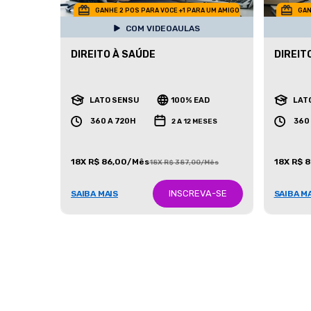
GANHE 2 POS PARA VOCE +1 PARA UM AMIGO
GAN
COM VIDEOAULAS
DIREITO À SAÚDE
DIREIT
LATO SENSU
100% EAD
LAT
360 A 720H
360
2 A 12 MESES
18X R$ 86,00/Mês
18X R$ 
18X R$ 387,00/Mês
INSCREVA-SE
SAIBA MAIS
SAIBA M