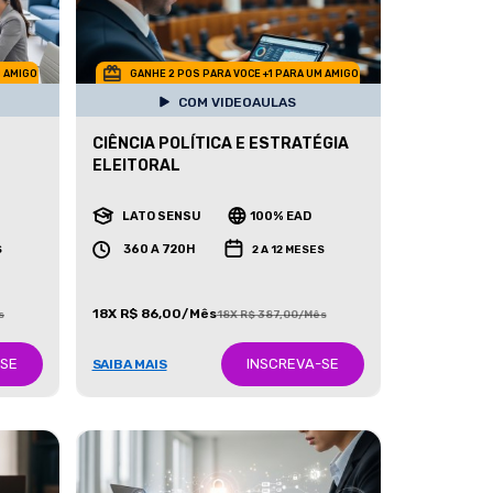
M AMIGO
GANHE 2 POS PARA VOCE +1 PARA UM AMIGO
COM VIDEOAULAS
CIÊNCIA POLÍTICA E ESTRATÉGIA
ELEITORAL
LATO SENSU
100% EAD
360 A 720H
S
2 A 12 MESES
18X R$ 86,00/Mês
s
18X R$ 387,00/Mês
-SE
INSCREVA-SE
SAIBA MAIS