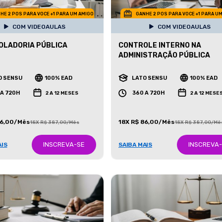
HE 2 POS PARA VOCE +1 PARA UM AMIGO
GANHE 2 POS PARA VOCE +1 PARA U
COM VIDEOAULAS
COM VIDEOAULAS
OLADORIA PÚBLICA
CONTROLE INTERNO NA
ADMINISTRAÇÃO PÚBLICA
O SENSU
100% EAD
LATO SENSU
100% EAD
 A 720H
360 A 720H
2 A 12 MESES
2 A 12 MESE
86,00/Mês
18X R$ 86,00/Mês
18X R$ 387,00/Mês
18X R$ 387,00/Mê
INSCREVA-SE
INSCREVA
AIS
SAIBA MAIS