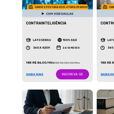
GANHE 2 POS PARA VOCE +1 PARA UM AMIGO
GAN
COM VIDEOAULAS
CONTRAINTELIGÊNCIA
CONTR
LATO SENSU
100% EAD
LAT
360 A 420H
360
2 A 12 MESES
18X R$ 86,00/Mês
18X R$ 
18X R$ 387,00/Mês
INSCREVA-SE
SAIBA MAIS
SAIBA M