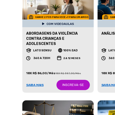
GANHE 2 POS PARA VOCE +1 PARA UM AMIGO
GAN
COM VIDEOAULAS
ABORDAGENS DA VIOLÊNCIA
ANÁLIS
CONTRA CRIANÇAS E
ADOLESCENTES
LATO SENSU
100% EAD
LAT
360 A 720H
360
2 A 12 MESES
18X R$ 86,00/Mês
18X R$ 
18X R$ 387,00/Mês
INSCREVA-SE
SAIBA MAIS
SAIBA M