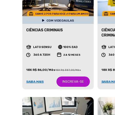
GANHE 2 POS PARA VOCE +1 PARA UM AMIGO
GAN
COM VIDEOAULAS
CIÊNCIAS CRIMINAIS
CIÊNCI
CRIMIN
LATO SENSU
100% EAD
LAT
360 A 720H
360
2 A 12 MESES
18X R$ 86,00/Mês
18X R$ 
18X R$ 387,00/Mês
INSCREVA-SE
SAIBA MAIS
SAIBA M