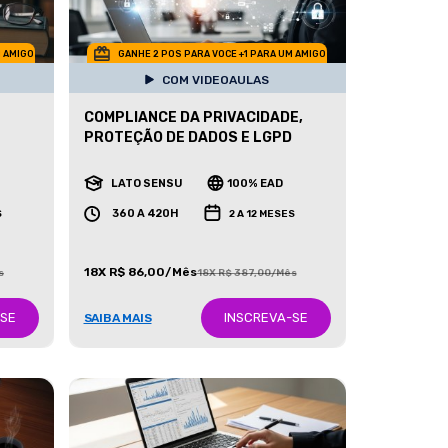
M AMIGO
GANHE 2 POS PARA VOCE +1 PARA UM AMIGO
COM VIDEOAULAS
COMPLIANCE DA PRIVACIDADE,
PROTEÇÃO DE DADOS E LGPD
LATO SENSU
100% EAD
360 A 420H
S
2 A 12 MESES
18X R$ 86,00/Mês
s
18X R$ 387,00/Mês
-SE
INSCREVA-SE
SAIBA MAIS