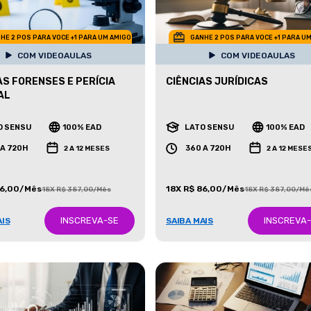
HE 2 POS PARA VOCE +1 PARA UM AMIGO
GANHE 2 POS PARA VOCE +1 PARA U
COM VIDEOAULAS
COM VIDEOAULAS
AS FORENSES E PERÍCIA
CIÊNCIAS JURÍDICAS
AL
O SENSU
100% EAD
LATO SENSU
100% EAD
 A 720H
360 A 720H
2 A 12 MESES
2 A 12 MESE
86,00/Mês
18X R$ 86,00/Mês
18X R$ 387,00/Mês
18X R$ 387,00/Mê
INSCREVA-SE
INSCREVA
AIS
SAIBA MAIS