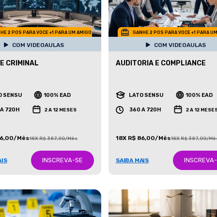
HE 2 POS PARA VOCE +1 PARA UM AMIGO
GANHE 2 POS PARA VOCE +1 PARA U
COM VIDEOAULAS
COM VIDEOAULAS
E CRIMINAL
AUDITORIA E COMPLIANCE
O SENSU
100% EAD
LATO SENSU
100% EAD
 A 720H
360 A 720H
2 A 12 MESES
2 A 12 MESE
86,00/Mês
18X R$ 86,00/Mês
18X R$ 387,00/Mês
18X R$ 387,00/Mê
INSCREVA-SE
INSCREVA
AIS
SAIBA MAIS