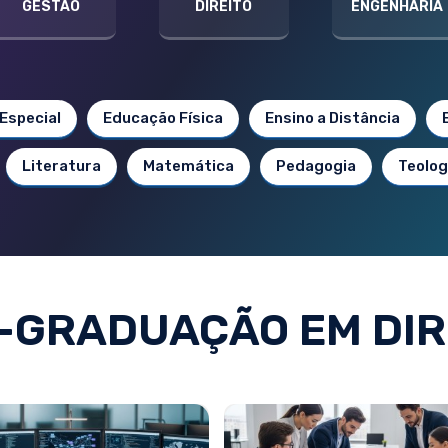
GESTÃO
DIREITO
ENGENHARIA
Especial
Educação Física
Ensino a Distância
Literatura
Matemática
Pedagogia
Teolog
-GRADUAÇÃO EM DIR