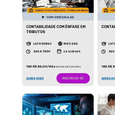
GANHE 2 POS PARA VOCE +1 PARA UM AMIGO
GAN
COM VIDEOAULAS
CONTABILIDADE COM ÊNFASE EM
CONTAB
TRIBUTOS
LATO SENSU
100% EAD
LAT
360 A 720H
360
2 A 12 MESES
18X R$ 86,00/Mês
18X R$ 
18X R$ 387,00/Mês
INSCREVA-SE
SAIBA MAIS
SAIBA M