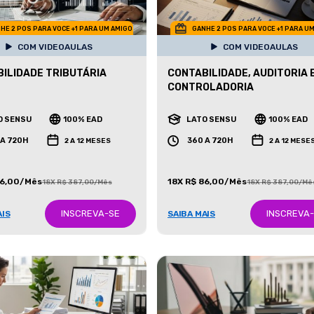
HE 2 POS PARA VOCE +1 PARA UM AMIGO
GANHE 2 POS PARA VOCE +1 PARA U
COM VIDEOAULAS
COM VIDEOAULAS
ILIDADE TRIBUTÁRIA
CONTABILIDADE, AUDITORIA 
CONTROLADORIA
O SENSU
100% EAD
LATO SENSU
100% EAD
 A 720H
360 A 720H
2 A 12 MESES
2 A 12 MESE
86,00/Mês
18X R$ 86,00/Mês
18X R$ 387,00/Mês
18X R$ 387,00/Mê
INSCREVA-SE
INSCREVA
AIS
SAIBA MAIS