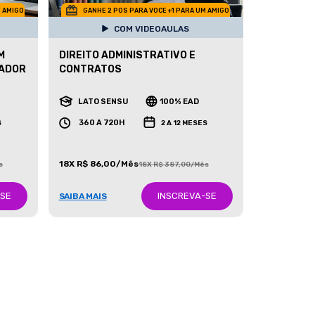
M AMIGO
GANHE 2 POS PARA VOCE +1 PARA UM AMIGO
COM VIDEOAULAS
M
DIREITO ADMINISTRATIVO E
NADOR
CONTRATOS
LATO SENSU
100% EAD
360 A 720H
S
2 A 12 MESES
18X R$ 86,00/Mês
s
18X R$ 387,00/Mês
-SE
INSCREVA-SE
SAIBA MAIS