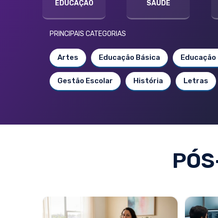
EDUCAÇÃO
SAÚDE
PRINCIPAIS CATEGORIAS
Artes
Educação Básica
Educação 
Gestão Escolar
História
Letras
PÓS