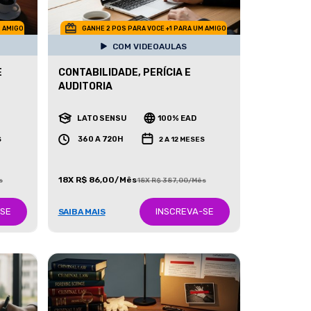
M AMIGO
GANHE 2 POS PARA VOCE +1 PARA UM AMIGO
COM VIDEOAULAS
E
CONTABILIDADE, PERÍCIA E
AUDITORIA
LATO SENSU
100% EAD
360 A 720H
S
2 A 12 MESES
18X R$ 86,00/Mês
s
18X R$ 387,00/Mês
-SE
INSCREVA-SE
SAIBA MAIS