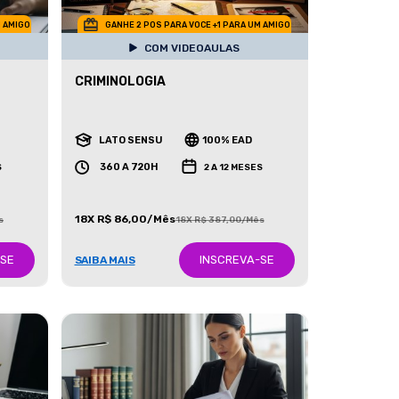
M AMIGO
GANHE 2 POS PARA VOCE +1 PARA UM AMIGO
COM VIDEOAULAS
CRIMINOLOGIA
LATO SENSU
100% EAD
360 A 720H
S
2 A 12 MESES
18X R$ 86,00/Mês
s
18X R$ 387,00/Mês
-SE
INSCREVA-SE
SAIBA MAIS