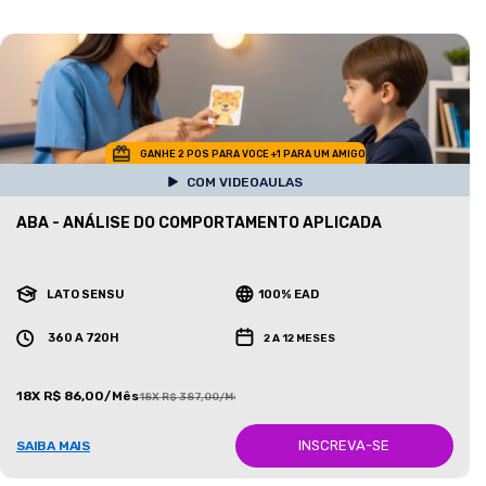
GANHE 2 POS PARA VOCE +1 PARA UM AMIGO
COM VIDEOAULAS
ABA - ANÁLISE DO COMPORTAMENTO APLICADA
LATO SENSU
100% EAD
360 A 720H
2 A 12 MESES
18X R$ 86,00/Mês
18X R$ 387,00/Mês
INSCREVA-SE
SAIBA MAIS