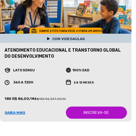
GANHE 2 POS PARA VOCE +1 PARA UM AMIGO
COM VIDEOAULAS
ATENDIMENTO EDUCACIONAL E TRANSTORNO GLOBAL
DO DESENVOLVIMENTO
LATO SENSU
100% EAD
360 A 720H
2 A 12 MESES
18X R$ 86,00/Mês
18X R$ 387,00/Mês
INSCREVA-SE
SAIBA MAIS