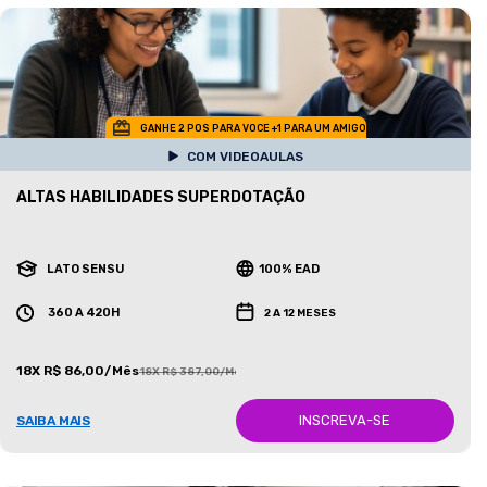
GANHE 2 POS PARA VOCE +1 PARA UM AMIGO
COM VIDEOAULAS
ALTAS HABILIDADES SUPERDOTAÇÃO
LATO SENSU
100% EAD
360 A 420H
2 A 12 MESES
18X R$ 86,00/Mês
18X R$ 387,00/Mês
INSCREVA-SE
SAIBA MAIS