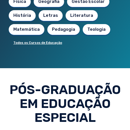
Física
Geografia
Gestão Escolar
História
Letras
Literatura
Matemática
Pedagogia
Teologia
Todos os Cursos de Educação
PÓS-GRADUAÇÃO
EM EDUCAÇÃO
ESPECIAL