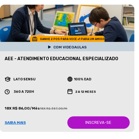
GANHE 2 POS PARA VOCE +1 PARA UM AMIGO
COM VIDEOAULAS
AEE - ATENDIMENTO EDUCACIONAL ESPECIALIZADO
LATO SENSU
100% EAD
360 A 720H
2 A 12 MESES
18X R$ 86,00/Mês
18X R$ 387,00/Mês
INSCREVA-SE
SAIBA MAIS