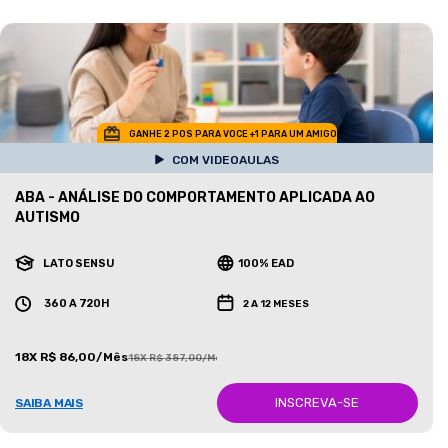
GANHE 2 POS PARA VOCE +1 PARA UM AMIGO
COM VIDEOAULAS
ABA - ANÁLISE DO COMPORTAMENTO APLICADA AO
AUTISMO
LATO SENSU
100% EAD
360 A 720H
2 A 12 MESES
18X R$ 86,00/Mês
18X R$ 387,00/Mês
INSCREVA-SE
SAIBA MAIS