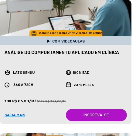
GANHE 2 POS PARA VOCE +1 PARA UM AMIGO
COM VIDEOAULAS
ANÁLISE DO COMPORTAMENTO APLICADO EM CLÍNICA
LATO SENSU
100% EAD
360 A 720H
2 A 12 MESES
18X R$ 86,00/Mês
18X R$ 387,00/Mês
INSCREVA-SE
SAIBA MAIS