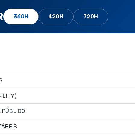
R
360H
420H
720H
S
ILITY)
 PÚBLICO
TÁBEIS