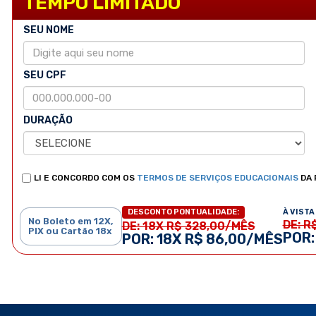
TEMPO LIMITADO
SEU NOME
SEU CPF
DURAÇÃO
LI E CONCORDO COM OS
TERMOS DE SERVIÇOS EDUCACIONAIS
DA 
À VISTA 
DESCONTO PONTUALIDADE:
No Boleto em 12X,
DE: R
DE: 18X R$ 328,00/MÊS
PIX ou Cartão 18x
POR:
POR: 18X R$ 86,00/MÊS