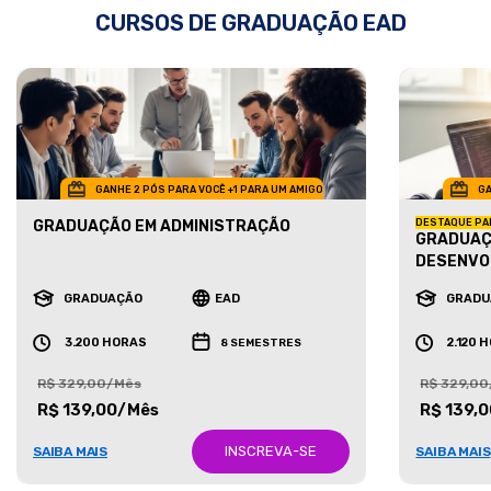
CURSOS DE GRADUAÇÃO EAD
GANHE 2 PÓS PARA VOCÊ +1 PARA UM AMIGO
GA
GRADUAÇÃO EM ADMINISTRAÇÃO
DESTAQUE PA
GRADUAÇ
DESENVO
GRADUAÇÃO
EAD
GRADU
3.200 HORAS
2.120 
8 SEMESTRES
R$ 329,00/Mês
R$ 329,0
R$ 139,00/Mês
R$ 139,
INSCREVA-SE
SAIBA MAIS
SAIBA MAIS